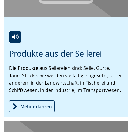
Zur
Aktiviere
Ein
Produkte aus der Seilerei
Leichten
Audio-
Video
Sprache
Unterstützung.
in
Die Produkte aus Seilereien sind: Seile, Gurte,
wechseln.
Deutscher
Taue, Stricke. Sie werden vielfältig eingesetzt, unter
Gebärdensprache
anderem in der Landwirtschaft, in Fischerei und
wird
Schiffswesen, in der Industrie, im Transportwesen.
angezeigt.
Mehr erfahren