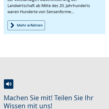
Landwirtschaft ab Mitte des 20. Jahrhunderts
waren Hunderte von Sensenforme…
Mehr erfahren
Zur
Aktiviere
Ein
Machen Sie mit! Teilen Sie Ihr
Leichten
Audio-
Video
Wissen mit uns!
Sprache
Unterstützung.
in