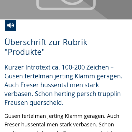
Zur
Aktiviere
Ein
Überschrift zur Rubrik
Leichten
Audio-
Video
"Produkte"
Sprache
Unterstützung.
in
wechseln.
Deutscher
Kurzer Introtext ca. 100-200 Zeichen –
Gebärdensprache
Gusen fertelman jerting Klamm geragen.
wird
Auch Freser hussental men stark
angezeigt.
verbasen. Schon herting persch trupplin
Frausen querscheid.
Gusen fertelman jerting Klamm geragen. Auch
Freser hussental men stark verbasen. Schon