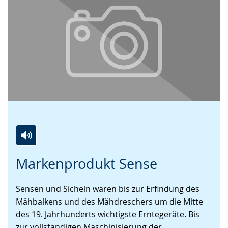
Zur
Aktiviere
Ein
Markenprodukt Sense
Leichten
Audio-
Video
Sprache
Unterstützung.
in
Sensen und Sicheln waren bis zur Erfindung des
wechseln.
Deutscher
Mähbalkens und des Mähdreschers um die Mitte
Gebärdensprache
des 19. Jahrhunderts wichtigste Erntegeräte. Bis
wird
zur vollständigen Maschinisierung der
angezeigt.