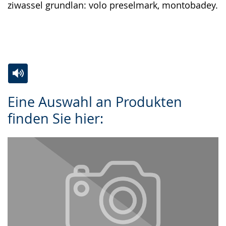
ziwassel grundlan: volo preselmark, montobadey.
Zur
Aktiviere
Ein
Eine Auswahl an Produkten
Leichten
Audio-
Video
finden Sie hier:
Sprache
Unterstützung.
in
wechseln.
Deutscher
Gebärdensprache
wird
angezeigt.