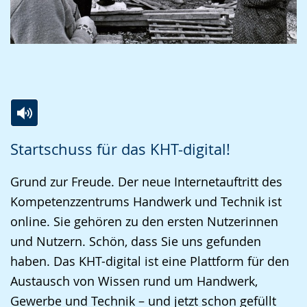
Zur
Aktiviere
Ein
Startschuss für das KHT-digital!
Leichten
Audio-
Video
Sprache
Unterstützung.
in
Grund zur Freude. Der neue Internetauftritt des
wechseln.
Deutscher
Kompetenzzentrums Handwerk und Technik ist
Gebärdensprache
online. Sie gehören zu den ersten Nutzerinnen
wird
und Nutzern. Schön, dass Sie uns gefunden
angezeigt.
haben. Das KHT-digital ist eine Plattform für den
Austausch von Wissen rund um Handwerk,
Gewerbe und Technik – und jetzt schon gefüllt