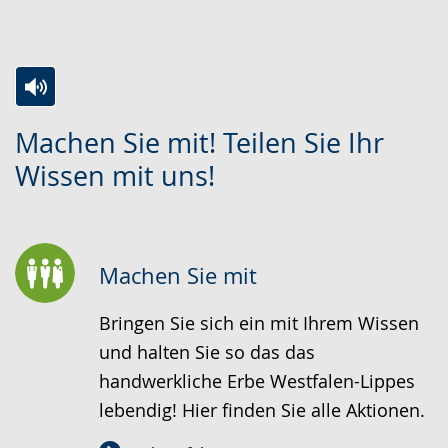
Zur
Aktiviere
Ein
Machen Sie mit! Teilen Sie Ihr
Leichten
Audio-
Video
Wissen mit uns!
Sprache
Unterstützung.
in
wechseln.
Deutscher
Gebärdensprache
wird
Machen Sie mit
angezeigt.
Bringen Sie sich ein mit Ihrem Wissen
und halten Sie so das das
handwerkliche Erbe Westfalen-Lippes
lebendig! Hier finden Sie alle Aktionen.