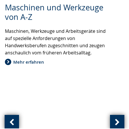
Zur
Aktiviere
Ein
Maschinen und Werkzeuge
Leichten
Audio-
Video
Sprache
Unterstützung.
in
von A-Z
wechseln.
Deutscher
Gebärdensprache
Maschinen, Werkzeuge und Arbeitsgeräte sind
wird
auf spezielle Anforderungen von
angezeigt.
Handwerksberufen zugeschnitten und zeugen
anschaulich vom früheren Arbeitsalltag.
Mehr erfahren
Vorherige
Näch