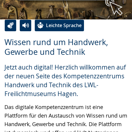
Leichte Sprache
Zur
Aktiviere
Ein
Wissen rund um Handwerk,
Leichten
Audio-
Video
Gewerbe und Technik
Sprache
Unterstützung.
in
wechseln.
Deutscher
Jetzt auch digital! Herzlich willkommen auf
Gebärdensprache
der neuen Seite des Kompetenzzentrums
wird
Handwerk und Technik des LWL-
angezeigt.
Freilichtmuseums Hagen.
Das digitale Kompetenzzentrum ist eine
Plattform für den Austausch von Wissen rund um
Handwerk, Gewerbe und Technik. Die Plattform