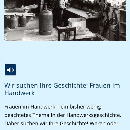
Zur
Aktiviere
Ein
Wir suchen Ihre Geschichte: Frauen im
Leichten
Audio-
Video
Handwerk
Sprache
Unterstützung.
in
wechseln.
Deutscher
Frauen im Handwerk – ein bisher wenig
Gebärdensprache
beachtetes Thema in der Handwerksgeschichte.
wird
Daher suchen wir Ihre Geschichte! Waren oder