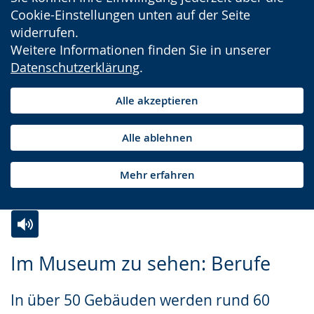
Cookie-Einstellungen unten auf der Seite
widerrufen.
Weitere Informationen finden Sie in unserer
Datenschutzerklärung
.
Alle akzeptieren
Alle ablehnen
Mehr erfahren
Zur
Aktiviere
Ein
Im Museum zu sehen: Berufe
Leichten
Audio-
Video
Sprache
Unterstützung.
in
In über 50 Gebäuden werden rund 60
wechseln.
Deutscher