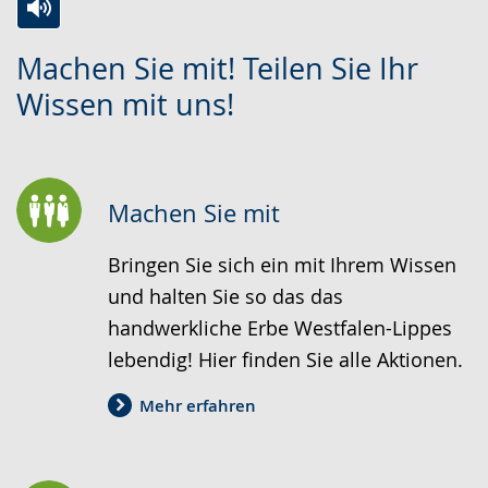
Zur
Aktiviere
Ein
Machen Sie mit! Teilen Sie Ihr
Leichten
Audio-
Video
Wissen mit uns!
Sprache
Unterstützung.
in
wechseln.
Deutscher
Gebärdensprache
wird
Machen Sie mit
angezeigt.
Bringen Sie sich ein mit Ihrem Wissen
und halten Sie so das das
handwerkliche Erbe Westfalen-Lippes
lebendig! Hier finden Sie alle Aktionen.
Mehr erfahren