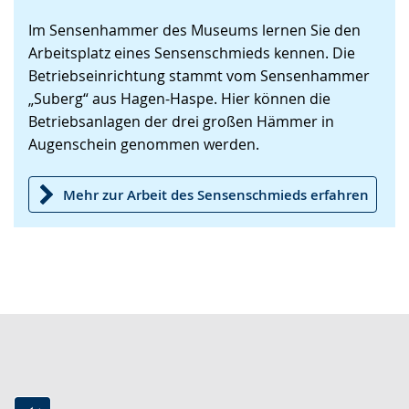
Sprache
Unterstützung.
in
Im Sensenhammer des Museums lernen Sie den
wechseln.
Deutscher
Arbeitsplatz eines Sensenschmieds kennen. Die
Gebärdensprache
Betriebseinrichtung stammt vom Sensenhammer
wird
„Suberg“ aus Hagen-Haspe. Hier können die
angezeigt.
Betriebsanlagen der drei großen Hämmer in
Augenschein genommen werden.
Mehr zur Arbeit des Sensenschmieds erfahren