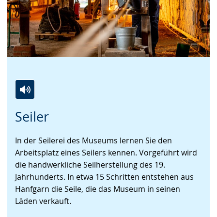
Zur
Aktiviere
Ein
Seiler
Leichten
Audio-
Video
Sprache
Unterstützung.
in
In der Seilerei des Museums lernen Sie den
wechseln.
Deutscher
Arbeitsplatz eines Seilers kennen. Vorgeführt wird
Gebärdensprache
die handwerkliche Seilherstellung des 19.
wird
Jahrhunderts. In etwa 15 Schritten entstehen aus
angezeigt.
Hanfgarn die Seile, die das Museum in seinen
Läden verkauft.