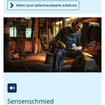
Mehr zum Seilerhandwerk erfahren
Zur
Aktiviere
Ein
Sensenschmied
Leichten
Audio-
Video