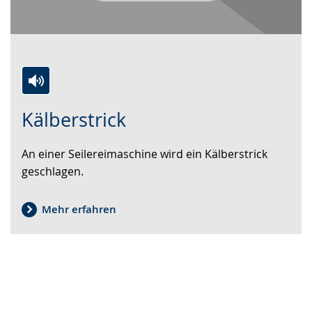
Zur
Aktiviere
Ein
Kälberstrick
Leichten
Audio-
Video
Sprache
Unterstützung.
in
An einer Seilereimaschine wird ein Kälberstrick
wechseln.
Deutscher
geschlagen.
Gebärdensprache
wird
angezeigt.
Mehr erfahren