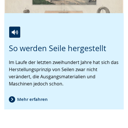
Zur
Aktiviere
Ein
So werden Seile hergestellt
Leichten
Audio-
Video
Sprache
Unterstützung.
in
Im Laufe der letzten zweihundert Jahre hat sich das
wechseln.
Deutscher
Herstellungsprinzip von Seilen zwar nicht
Gebärdensprache
verändert, die Ausgangsmaterialien und
wird
Maschinen jedoch schon.
angezeigt.
Mehr erfahren