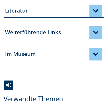
Literatur
Weiterführende Links
Im Museum
Zur
Aktiviere
Ein
Verwandte Themen:
Leichten
Audio-
Video
Sprache
Unterstützung.
in