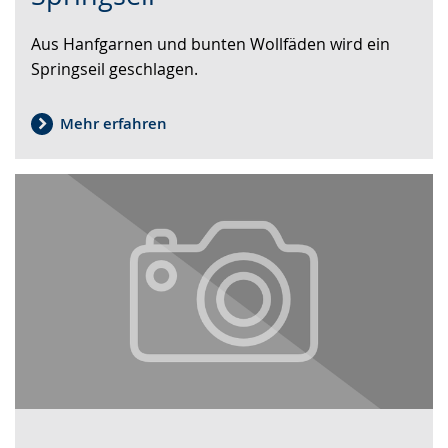
Sprache
Unterstützung.
in
Aus Hanfgarnen und bunten Wollfäden wird ein
wechseln.
Deutscher
Springseil geschlagen.
Gebärdensprache
wird
angezeigt.
Mehr erfahren