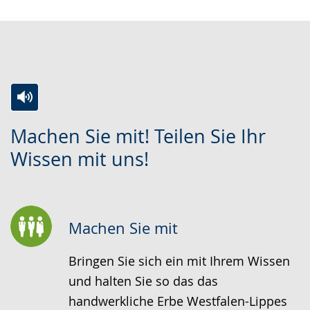
Zur
Aktiviere
Ein
Machen Sie mit! Teilen Sie Ihr
Leichten
Audio-
Video
Wissen mit uns!
Sprache
Unterstützung.
in
wechseln.
Deutscher
Gebärdensprache
wird
Machen Sie mit
angezeigt.
Bringen Sie sich ein mit Ihrem Wissen
und halten Sie so das das
handwerkliche Erbe Westfalen-Lippes