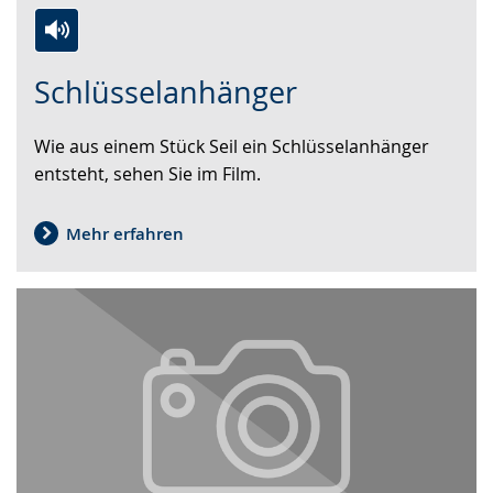
Zur
Aktiviere
Ein
Schlüsselanhänger
Leichten
Audio-
Video
Sprache
Unterstützung.
in
Wie aus einem Stück Seil ein Schlüsselanhänger
wechseln.
Deutscher
entsteht, sehen Sie im Film.
Gebärdensprache
wird
angezeigt.
Mehr erfahren