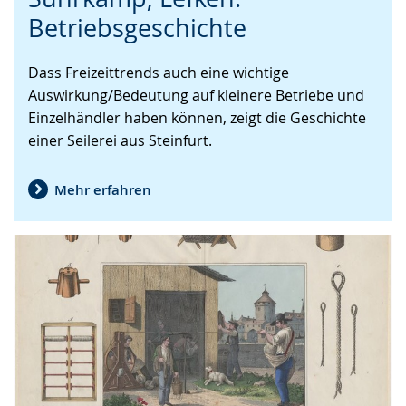
Sprache
Unterstützung.
in
Betriebsgeschichte
wechseln.
Deutscher
Gebärdensprache
Dass Freizeittrends auch eine wichtige
wird
Auswirkung/Bedeutung auf kleinere Betriebe und
angezeigt.
Einzelhändler haben können, zeigt die Geschichte
einer Seilerei aus Steinfurt.
Mehr erfahren