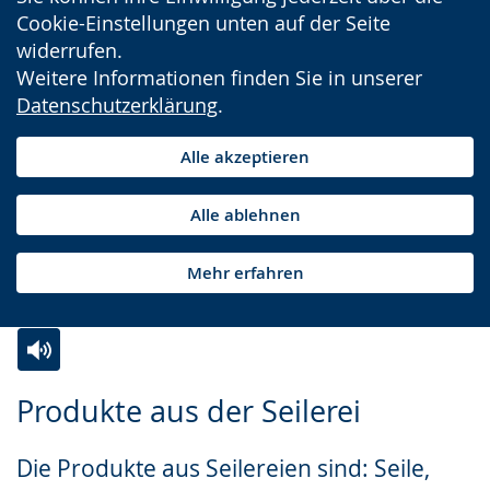
Cookie-Einstellungen unten auf der Seite
widerrufen.
Weitere Informationen finden Sie in unserer
Datenschutzerklärung
.
Alle akzeptieren
Alle ablehnen
Mehr erfahren
Zur
Aktiviere
Ein
Produkte aus der Seilerei
Leichten
Audio-
Video
Sprache
Unterstützung.
in
Die Produkte aus Seilereien sind: Seile,
wechseln.
Deutscher