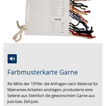
Zur
Aktiviere
Ein
Farbmusterkarte Garne
Leichten
Audio-
Video
Sprache
Unterstützung.
in
Als Mitte der 1970er die Anfragen nach Material für
wechseln.
Deutscher
Makramee-Arbeiten anstiegen, produzierte eine
Gebärdensprache
Seilerei aus Steinfurt die gewünschten Garne aus
wird
Jute bzw. Zell-Jute.
angezeigt.