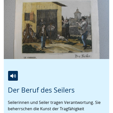
wechseln.
Deutscher
Gebärdensprache
wird
angezeigt.
Zur
Aktiviere
Ein
Der Beruf des Seilers
Leichten
Audio-
Video
Sprache
Unterstützung.
in
Seilerinnen und Seiler tragen Verantwortung. Sie
wechseln.
Deutscher
beherrschen die Kunst der Tragfähigkeit
Gebärdensprache