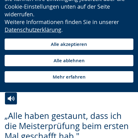
Cookie-Einstellungen unten auf der Seite
widerrufen.
Weitere Informationen finden Sie in unserer
Datenschutzerklärung
.
Alle akzeptieren
Alle ablehnen
Mehr erfahren
Zur
Aktiviere
Ein
„Alle haben gestaunt, dass ich
Leichten
Audio-
Video
die Meisterprüfung beim ersten
Sprache
Unterstützung.
in
Mal geschafft hab."
wechseln.
Deutscher