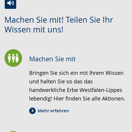
Zur
Aktiviere
Ein
Machen Sie mit! Teilen Sie Ihr
Leichten
Audio-
Video
Wissen mit uns!
Sprache
Unterstützung.
in
wechseln.
Deutscher
Gebärdensprache
wird
Machen Sie mit
angezeigt.
Bringen Sie sich ein mit Ihrem Wissen
und halten Sie so das das
handwerkliche Erbe Westfalen-Lippes
lebendig! Hier finden Sie alle Aktionen.
Mehr erfahren