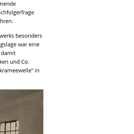
mmende
chfolgerfrage
ahren.
ndwerks besonders
agslage war eine
 damit
cken und Co.
akrameewelle“ in