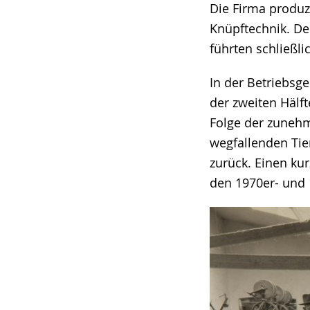
Die Firma produ
Knüpftechnik. D
führten schließl
In der Betriebsg
der zweiten Hälf
Folge der zuneh
wegfallenden Tie
zurück. Einen kur
den 1970er- und 