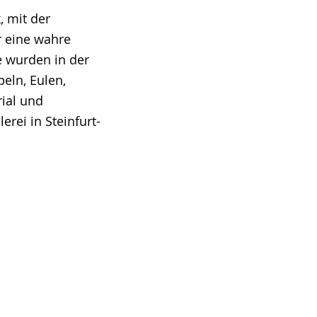
, mit der
r eine wahre
 wurden in der
eln, Eulen,
ial und
rei in Steinfurt-