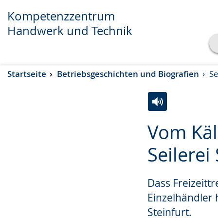
Kompetenzzentrum
Handwerk und Technik
Transkript anzeigen
Startseite
Betriebsgeschichten und Biografien
Se
Abspielen
Pausieren
Zur
Aktiviere
Ein
Vom Käl
Leichten
Audio-
Video
Sprache
Unterstützung.
in
Seilere
wechseln.
Deutscher
Gebärdensprach
Dass Freizeitt
wird
Einzelhändler 
angezeigt.
Steinfurt.