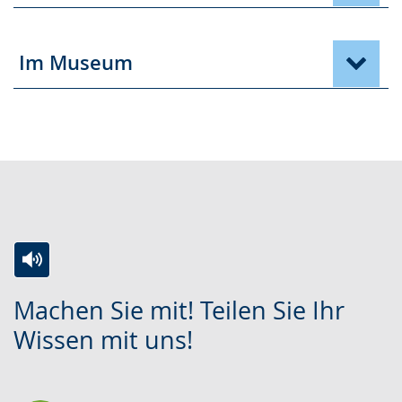
Im Museum
Zur
Aktiviere
Ein
Machen Sie mit! Teilen Sie Ihr
Leichten
Audio-
Video
Wissen mit uns!
Sprache
Unterstützung.
in
wechseln.
Deutscher
Gebärdensprache