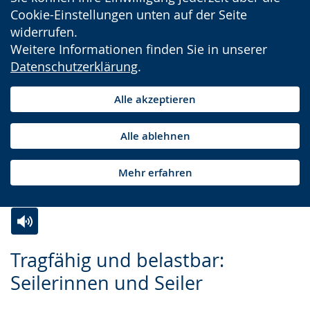
Cookie-Einstellungen unten auf der Seite
widerrufen.
Weitere Informationen finden Sie in unserer
Datenschutzerklärung
.
Alle akzeptieren
Alle ablehnen
Mehr erfahren
Zur
Aktiviere
Ein
Tragfähig und belastbar:
Leichten
Audio-
Video
Seilerinnen und Seiler
Sprache
Unterstützung.
in
wechseln.
Deutscher