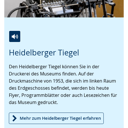
Zur
Aktiviere
Ein
Heidelberger Tiegel
Leichten
Audio-
Video
Sprache
Unterstützung.
in
Den Heidelberger Tiegel können Sie in der
wechseln.
Deutscher
Druckerei des Museums finden. Auf der
Gebärdensprache
Druckmaschine von 1953, die sich im linken Raum
wird
des Erdgeschosses befindet, werden bis heute
angezeigt.
Flyer, Programmblätter oder auch Lesezeichen für
das Museum gedruckt.
Mehr zum Heidelberger Tiegel erfahren