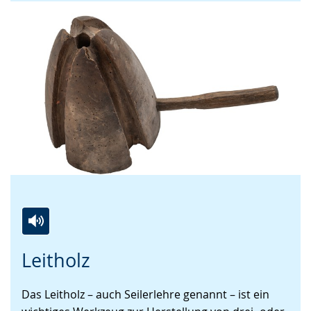
Zur
Aktiviere
Ein
Leitholz
Leichten
Audio-
Video
Sprache
Unterstützung.
in
Das Leitholz – auch Seilerlehre genannt – ist ein
wechseln.
Deutscher