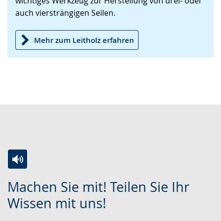
wichtiges Werkzeug zur Herstellung von drei- oder
Gebärdensprache
auch viersträngigen Seilen.
wird
angezeigt.
Mehr zum Leitholz erfahren
Zur
Aktiviere
Ein
Machen Sie mit! Teilen Sie Ihr
Leichten
Audio-
Video
Wissen mit uns!
Sprache
Unterstützung.
in
wechseln.
Deutscher