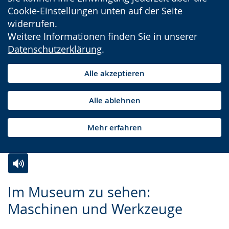
Cookie-Einstellungen unten auf der Seite
widerrufen.
Weitere Informationen finden Sie in unserer
Datenschutzerklärung
.
Alle akzeptieren
Alle ablehnen
Mehr erfahren
Zur
Aktiviere
Ein
Im Museum zu sehen:
Leichten
Audio-
Video
Maschinen und Werkzeuge
Sprache
Unterstützung.
in
wechseln.
Deutscher