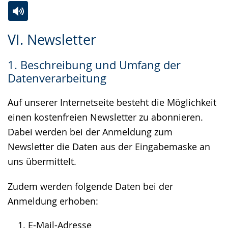
Zur
Aktiviere
Ein
VI. Newsletter
Leichten
Audio-
Video
Sprache
Unterstützung.
in
1. Beschreibung und Umfang der
wechseln.
Deutscher
Datenverarbeitung
Gebärdensprache
wird
Auf unserer Internetseite besteht die Möglichkeit
angezeigt.
einen kostenfreien Newsletter zu abonnieren.
Dabei werden bei der Anmeldung zum
Newsletter die Daten aus der Eingabemaske an
uns übermittelt.
Zudem werden folgende Daten bei der
Anmeldung erhoben:
E-Mail-Adresse