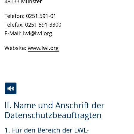
48133 Münster
Telefon: 0251 591-01
Telefax: 0251 591-3300
E-Mail:
lwl@lwl.org
Website:
www.lwl.org
Zur
Aktiviere
Ein
II. Name und Anschrift der
Leichten
Audio-
Video
Datenschutzbeauftragten
Sprache
Unterstützung.
in
wechseln.
Deutscher
1. Für den Bereich der LWL-
Gebärdensprache