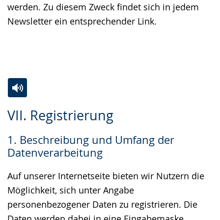
werden. Zu diesem Zweck findet sich in jedem
Newsletter ein entsprechender Link.
Zur
Aktiviere
Ein
VII. Registrierung
Leichten
Audio-
Video
Sprache
Unterstützung.
in
1. Beschreibung und Umfang der
wechseln.
Deutscher
Datenverarbeitung
Gebärdensprache
wird
Auf unserer Internetseite bieten wir Nutzern die
angezeigt.
Möglichkeit, sich unter Angabe
personenbezogener Daten zu registrieren. Die
Daten werden dabei in eine Eingabemaske