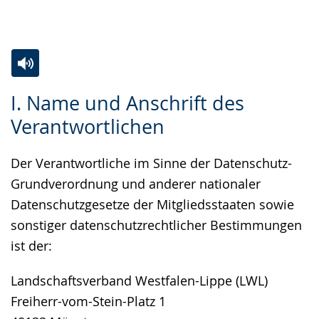
Gebärdensprache
wird
angezeigt.
Zur
Aktiviere
Ein
I. Name und Anschrift des
Leichten
Audio-
Video
Verantwortlichen
Sprache
Unterstützung.
in
wechseln.
Deutscher
Der Verantwortliche im Sinne der Datenschutz-
Gebärdensprache
Grundverordnung und anderer nationaler
wird
Datenschutzgesetze der Mitgliedsstaaten sowie
angezeigt.
sonstiger datenschutzrechtlicher Bestimmungen
ist der:
Landschaftsverband Westfalen-Lippe (LWL)
Freiherr-vom-Stein-Platz 1