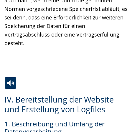
auch dann, wenn eine durch die genannten
Normen vorgeschriebene Speicherfrist abläuft, es
sei denn, dass eine Erforderlichkeit zur weiteren
Speicherung der Daten für einen
Vertragsabschluss oder eine Vertragserfüllung
besteht.
Zur
Aktiviere
Ein
IV. Bereitstellung der Website
Leichten
Audio-
Video
und Erstellung von Logfiles
Sprache
Unterstützung.
in
wechseln.
Deutscher
1. Beschreibung und Umfang der
Gebärdensprache
Datenverarbeitung