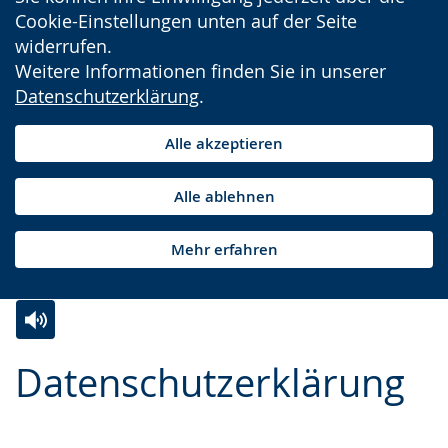
Cookie-Einstellungen unten auf der Seite
widerrufen.
Weitere Informationen finden Sie in unserer
Datenschutzerklärung
.
Alle akzeptieren
Alle ablehnen
Mehr erfahren
Zur
Aktiviere
Ein
Datenschutzerklärung
Leichten
Audio-
Video
Sprache
Unterstützung.
in
wechseln.
Deutscher