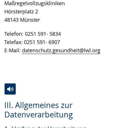
Maßregelvollzugskliniken
Hörsterplatz 2
48143 Münster
Telefon: 0251 591- 5834
Telefax: 0251 591- 6907
E-Mail:
datenschutz.gesundheit@lwl.org
Zur
Aktiviere
Ein
III. Allgemeines zur
Leichten
Audio-
Video
Datenverarbeitung
Sprache
Unterstützung.
in
wechseln.
Deutscher