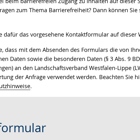
 beim barrierefreien Zugang zu Inhalten auf dieser S
e
ragen zum Thema Barrierefreiheit? Dann können Sie s
ie dafür das vorgesehene Kontaktformular auf dieser 
ie, dass mit dem Absenden des Formulars die von I
n Daten sowie die besonderen Daten (§ 3 Abs. 9 BDS
ngen) an den Landschaftsverband Westfalen-Lippe (LW
tung der Anfrage verwendet werden. Beachten Sie hi
utzhinweise
.
formular