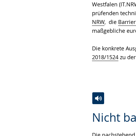
Westfalen (IT.N
prüfenden techn
NRW
, die
Barrie
maßgebliche eur
Die konkrete Aus
2018/1524
zu der
Zur
Aktiviere
Ein
Nicht ba
Leichten
Audio-
Video
Sprache
Unterstützung.
in
wechseln.
Deutscher
Die nachstehend 