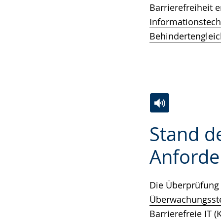
Barrierefreiheit 
Informationstec
Behindertengleic
Zur
Aktiviere
Ein
Stand de
Leichten
Audio-
Video
Sprache
Unterstützung.
in
Anforde
wechseln.
Deutscher
Gebärdensprach
Die Überprüfung 
wird
Überwachungsstel
angezeigt.
Barrierefreie IT