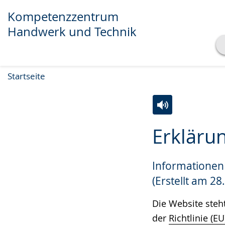
Kompetenzzentrum
Handwerk und Technik
Transkript anzeigen
Startseite
Abspielen
Pausieren
Zur
Aktiviere
Ein
Erklärun
Leichten
Audio-
Video
Sprache
Unterstützung.
in
Informationen 
wechseln.
Deutscher
Gebärdensprach
(Erstellt am 28
wird
Die Website steh
angezeigt.
der
Richtlinie (E