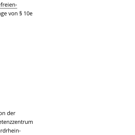
freien-
age von § 10e
on der
tenzzentrum
ordrhein-