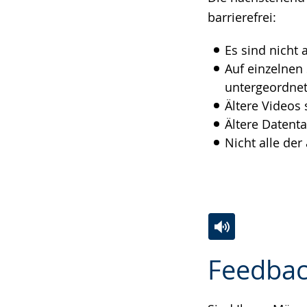
Gebärdensprach
barrierefrei:
wird
Es sind nicht 
angezeigt.
Auf einzelnen
untergeordnet
Ältere Videos 
Ältere Datenta
Nicht alle de
Zur
Aktiviere
Ein
Feedbac
Leichten
Audio-
Video
Sprache
Unterstützung.
in