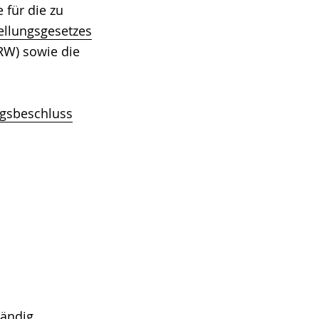
für die zu
ellungsgesetzes
RW) sowie die
gsbeschluss
tändig