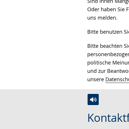
wechseln.
Deutscher
Sind Ihnen Mängel
Gebärdensprach
Oder haben Sie F
wird
uns melden.
angezeigt.
Bitte benutzen S
Bitte beachten S
personenbezogene
politische Meinu
und zur Beantwor
unsere
Datensch
Zur
Aktiviere
Ein
Kontakt
Leichten
Audio-
Video
Sprache
Unterstützung.
in