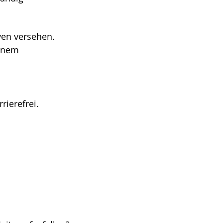
ven versehen.
einem
ierefrei.