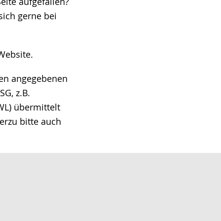
eite aufgefallen?
ich gerne bei
Website.
hnen angegebenen
G, z.B.
L) übermittelt
erzu bitte auch