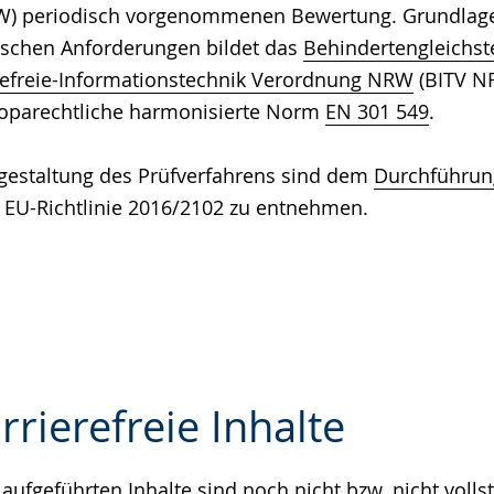
RW) periodisch vorgenommenen Bewertung. Grundlage 
ischen Anforderungen bildet das
Behindertengleichst
refreie-Informationstechnik Verordnung NRW
(BITV N
oparechtliche harmonisierte Norm
EN 301 549
.
gestaltung des Prüfverfahrens sind dem
Durchführun
 EU-Richtlinie 2016/2102 zu entnehmen.
rrierefreie Inhalte
aufgeführten Inhalte sind noch nicht bzw. nicht volls